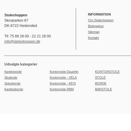
INFORMATION
Stoleshoppen
Skovparken 67
Om Stoleshoppen
DK-8722 Hedensted
Betingelser
Sitemap
Tlf. 75 89 28 00 - 22 21 28 00
Kontakt
info@stoleshoppen.dk
Udvalgte kategorier
Kantinestole
Kontorstole Dauphin
KONTORSTOLE
Skalstole
Kontorstole - VELA
STOLE
Spiseborde
Kontorstole - KEVI
BORDE
Kantineborde
Kontorstole RBM
BARSTOLE