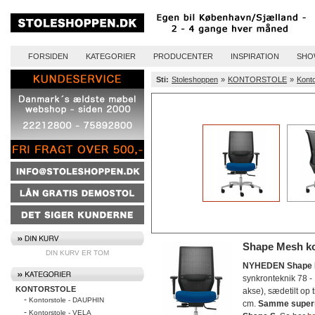
FORSIDEN
KATEGORIER
PRODUCENTER
INSPIRATION
SHO
Sti:
Stoleshoppen
»
KONTORSTOLE
»
Kont
Shape Mesh ko
DIN KURV ER TOM
NYHEDEN Shape
synkronteknik 78 -
KONTORSTOLE
akse), sædetilt op 
-
Kontorstole - DAUPHIN
cm.
Samme superm
-
Kontorstole - VELA