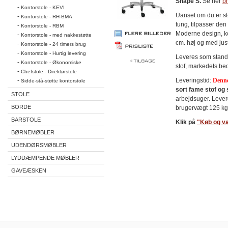
Shape S.
Se her
b
-
Kontorstole - KEVI
Uanset om du er stor
-
Kontorstole - RH-BMA
tung, tilpasser den 
-
Kontorstole - RBM
Moderne design, k
-
Kontorstole - med nakkestøtte
cm. høj og med jus
-
Kontorstole - 24 timers brug
-
Kontorstole - Hurtig levering
Leveres som stand
-
Kontorstole - Økonomiske
stof, markedets bed
-
Chefstole - Direktørstole
-
Leveringstid:
Denne
Sidde-stå-støtte kontorstole
sort fame stof og 
STOLE
arbejdsuger. Leve
BORDE
brugervægt 125 kg
BARSTOLE
Klik på
"Køb og v
BØRNEMØBLER
UDENDØRSMØBLER
LYDDÆMPENDE MØBLER
GAVEÆSKEN