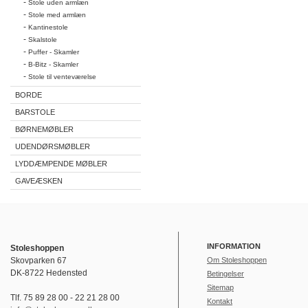
-
Stole uden armlæn
-
Stole med armlæn
-
Kantinestole
-
Skalstole
-
Puffer - Skamler
-
B-Bitz - Skamler
-
Stole til venteværelse
BORDE
BARSTOLE
BØRNEMØBLER
UDENDØRSMØBLER
LYDDÆMPENDE MØBLER
GAVEÆSKEN
INFORMATION
Stoleshoppen
Skovparken 67
Om Stoleshoppen
DK-8722 Hedensted
Betingelser
Sitemap
Tlf. 75 89 28 00 - 22 21 28 00
Kontakt