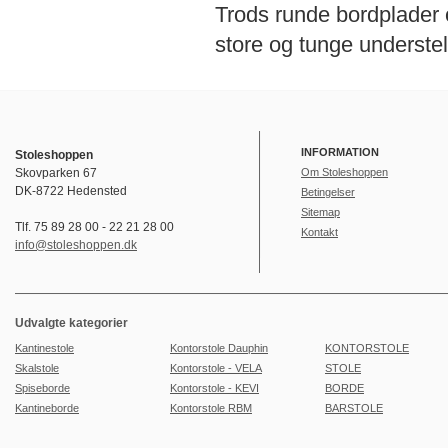
Trods runde bordplader op
store og tunge understel
INFORMATION
Stoleshoppen
Skovparken 67
Om Stoleshoppen
DK-8722 Hedensted
Betingelser
Sitemap
Tlf. 75 89 28 00 - 22 21 28 00
Kontakt
info@stoleshoppen.dk
Udvalgte kategorier
Kantinestole
Kontorstole Dauphin
KONTORSTOLE
Skalstole
Kontorstole - VELA
STOLE
Spiseborde
Kontorstole - KEVI
BORDE
Kantineborde
Kontorstole RBM
BARSTOLE