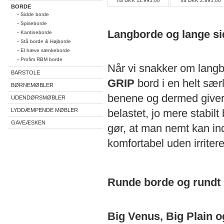
fra DKK 11.995,00
fra DKK 2.895,00
BORDE
-
Sidde borde
-
Spiseborde
Langborde og lange si
-
Kantineborde
-
Stå borde & Højborde
-
El hæve sænkeborde
-
Profim RBM borde
Når vi snakker om langb
BARSTOLE
GRIP
bord i en helt sæ
BØRNEMØBLER
benene og dermed giver b
UDENDØRSMØBLER
LYDDÆMPENDE MØBLER
belastet, jo mere stabil
GAVEÆSKEN
gør, at man nemt kan in
komfortabel uden irrite
Runde borde og rundt 
Big Venus,
Big Plain o