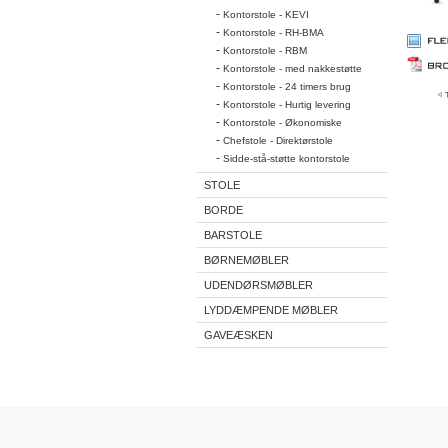
-
Kontorstole - KEVI
-
Kontorstole - RH-BMA
-
Kontorstole - RBM
-
Kontorstole - med nakkestøtte
-
Kontorstole - 24 timers brug
-
Kontorstole - Hurtig levering
-
Kontorstole - Økonomiske
-
Chefstole - Direktørstole
-
Sidde-stå-støtte kontorstole
STOLE
BORDE
BARSTOLE
BØRNEMØBLER
UDENDØRSMØBLER
LYDDÆMPENDE MØBLER
GAVEÆSKEN