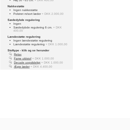
Høj 50 - 65 cm.
+ DKK 400,00
Nakkestøtte
Ingen nakkestøtte
Polstret m/sort læder
+ DKK 2.000,00
Sædedybde regulering
Ingen
Sædedybde regulering 6 cm.
+ DKK
400,00
Lændestøtte regulering
Ingen lændestøtte regulering
Lændestøtte regulering
+ DKK 1.000,00
Stoftype - klik og se herunder
Relax
Fame uldstof
+ DKK 1.000,00
Decade uopslideligt
+ DKK 1.000,00
Ægte læder
+ DKK 4.400,00