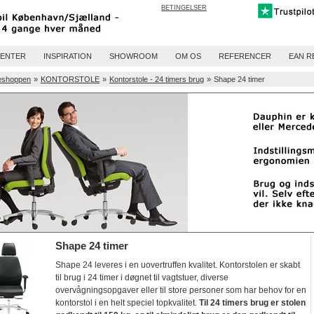
BETINGELSER
ENTER
INSPIRATION
SHOWROOM
OM OS
REFERENCER
EAN R
eshoppen
»
KONTORSTOLE
»
Kontorstole - 24 timers brug
»
Shape 24 timer
Shape 24 timer
Shape 24 leveres i en uovertruffen kvalitet. Kontorstolen er skabt
til brug i 24 timer i døgnet til vagtstuer, diverse
overvågningsopgaver eller til store personer som har behov for en
kontorstol i en helt speciel topkvalitet.
Til 24 timers brug er stolen