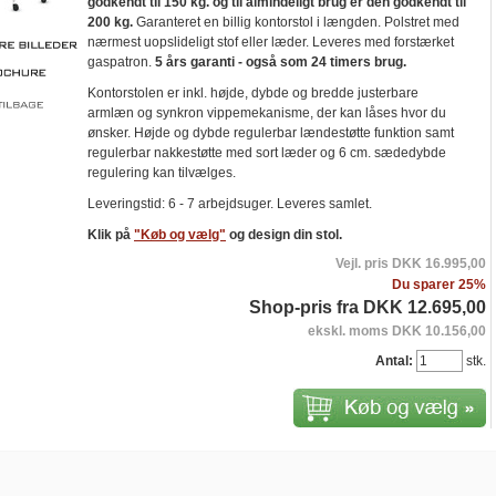
godkendt til 150 kg. og til almindeligt brug er den godkendt til
200 kg.
Garanteret en billig kontorstol i længden. Polstret med
nærmest uopslideligt stof eller læder. Leveres med forstærket
gaspatron.
5 års garanti - også som 24 timers brug.
Kontorstolen er inkl. højde, dybde og bredde justerbare
armlæn og synkron vippemekanisme, der kan låses hvor du
ønsker. Højde og dybde regulerbar lændestøtte funktion samt
regulerbar nakkestøtte med sort læder og 6 cm. sædedybde
regulering kan tilvælges.
Leveringstid: 6 - 7 arbejdsuger. Leveres samlet.
Klik på
"Køb og vælg"
og design din stol.
Vejl. pris DKK 16.995,00
Du sparer 25%
Shop-pris fra DKK 12.695,00
ekskl. moms DKK 10.156,00
Antal:
stk.