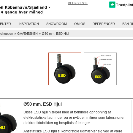
BETINGELSER
ENTER
INSPIRATION
SHOWROOM
OM OS
REFERENCER
EAN R
eshoppen
»
GAVEÆSKEN
»
Ø50 mm. ESD Hjul
Ø50 mm. ESD Hjul
Disse ESD hjul hjælper med at forhindre ophobning af
elektrostatiske ladninger og er nyttige i miljøer som laboratorier,
elektronikfabrikker og hospitalsafdelinger.
Antistatiske ESD hjul til kontorstole udmærker sig ved at være