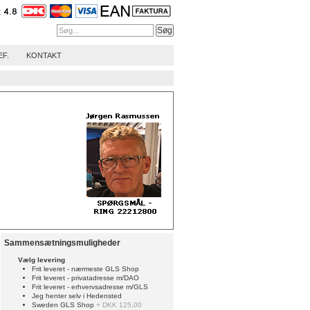
EF.
KONTAKT
Sammensætningsmuligheder
Vælg levering
Frit leveret - nærmeste GLS Shop
Frit leveret - privatadresse m/DAO
Frit leveret - erhvervsadresse m/GLS
Jeg henter selv i Hedensted
Sweden GLS Shop
+ DKK 125,00