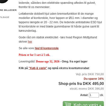
ledende, således den elektriske spænding afledes til gulvet,
fremfor til os mennesker.
Letløbende dobbelt hjul uden bremsefunktion til de mange
modeller af kontorstole, hvor tappen er Ø11 mm. i diameter og
tappens længde er 20 - 22 mm. De ledende antistatiske ESD hjul
til kontorstole er med bløde gummibaner til hårde gulve samt til
køreunderlag.
Gode råd om statisk elektricitet - læs hvad Region Midtjylland
skriver
her
Se alle vore
hjul til kontorstole
Prisen er for 1 sæt à 5 stk.
Leveringstid:
Denne uge 32, 2026
- Omg. fra eget lager
Klik på
"Køb & vælg"
og opnå ekstra kvantumsrabat
Vejl. pris DKK 750,00
Du sparer 34%
Shop-pris fra DKK 495,00
ekskl. moms DKK 396,00
Antal:
stk.