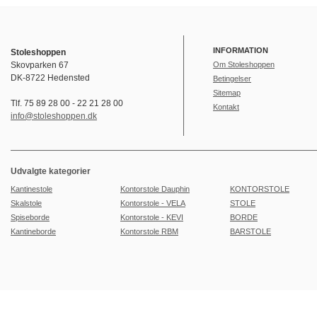
INFORMATION
Stoleshoppen
Skovparken 67
Om Stoleshoppen
DK-8722 Hedensted
Betingelser
Sitemap
Tlf. 75 89 28 00 - 22 21 28 00
Kontakt
info@stoleshoppen.dk
Udvalgte kategorier
Kantinestole
Kontorstole Dauphin
KONTORSTOLE
Skalstole
Kontorstole - VELA
STOLE
Spiseborde
Kontorstole - KEVI
BORDE
Kantineborde
Kontorstole RBM
BARSTOLE