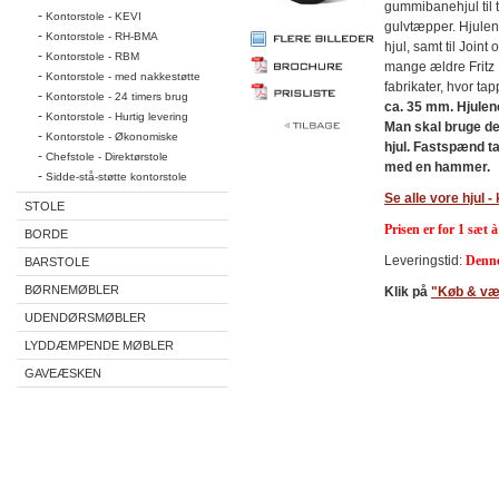
gummibanehjul til t
-
Kontorstole - KEVI
gulvtæpper. Hjulen
-
Kontorstole - RH-BMA
hjul, samt til Joint
-
Kontorstole - RBM
mange ældre Fritz
-
Kontorstole - med nakkestøtte
fabrikater, hvor ta
-
Kontorstole - 24 timers brug
ca. 35 mm.
Hjulen
-
Kontorstole - Hurtig levering
Man skal bruge de
-
Kontorstole - Økonomiske
hjul.
Fastspænd tap
-
Chefstole - Direktørstole
med en hammer.
-
Sidde-stå-støtte kontorstole
Se alle vore hjul - 
STOLE
Prisen er for 1 sæt à
BORDE
Leveringstid:
Denne
BARSTOLE
BØRNEMØBLER
Klik på
"Køb & væ
UDENDØRSMØBLER
LYDDÆMPENDE MØBLER
GAVEÆSKEN