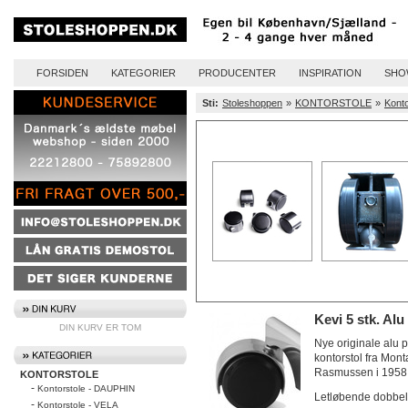
FORSIDEN
KATEGORIER
PRODUCENTER
INSPIRATION
SHO
Sti:
Stoleshoppen
»
KONTORSTOLE
»
Konto
Kevi 5 stk. Alu
DIN KURV ER TOM
Nye originale alu 
kontorstol fra Mont
Rasmussen i 1958
KONTORSTOLE
-
Kontorstole - DAUPHIN
Letløbende dobbel
-
Kontorstole - VELA