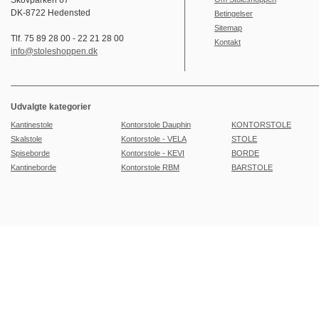
Skovparken 67
DK-8722 Hedensted
Betingelser
Sitemap
Tlf. 75 89 28 00 - 22 21 28 00
Kontakt
info@stoleshoppen.dk
Udvalgte kategorier
Kantinestole
Kontorstole Dauphin
KONTORSTOLE
Skalstole
Kontorstole - VELA
STOLE
Spiseborde
Kontorstole - KEVI
BORDE
Kantineborde
Kontorstole RBM
BARSTOLE