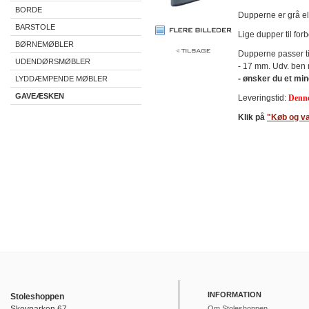
BORDE
Dupperne er grå ell
BARSTOLE
Lige dupper til for
BØRNEMØBLER
Dupperne passer ti
UDENDØRSMØBLER
- 17 mm. Udv. ben 
- ønsker du et min
LYDDÆMPENDE MØBLER
GAVEÆSKEN
Leveringstid:
Denne
Klik på
"Køb og v
INFORMATION
Stoleshoppen
Om Stoleshoppen