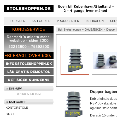
FORSIDEN
KATEGORIER
PRODUCENTER
INSPIRATION
SHO
Sti:
Stoleshoppen
»
GAVEÆSKEN
»
Dupper 
Dupper bagbe
DIN KURV ER TOM
Køb originale dupp
RBM Joy skalstole 
KONTORSTOLE
og Alma stole samt
STOLE
Der står 15 under p