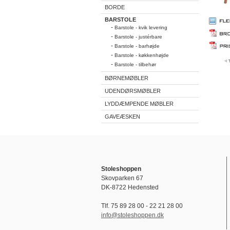
BORDE
BARSTOLE
-
Barstole - kvik levering
-
Barstole - justérbare
-
Barstole - barhøjde
-
Barstole - køkkenhøjde
-
Barstole - tilbehør
BØRNEMØBLER
UDENDØRSMØBLER
LYDDÆMPENDE MØBLER
GAVEÆSKEN
Stoleshoppen
Skovparken 67
DK-8722 Hedensted
Tlf. 75 89 28 00 - 22 21 28 00
info@stoleshoppen.dk