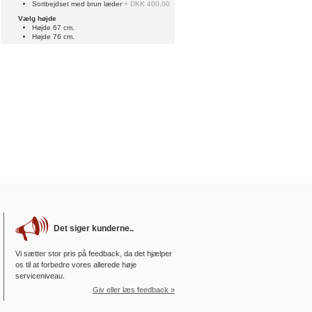
Sortbejdset med brun læder
+ DKK 400,00
Vælg højde
Højde 67 cm.
Højde 76 cm.
Det siger kunderne..
Vi sætter stor pris på feedback, da det hjælper
os til at forbedre vores allerede høje
serviceniveau.
Giv eller læs feedback »