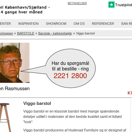
BETINGELSER
ENTER
INSPIRATION
SHOWROOM
OM OS
REFERENCER
EAN R
eshoppen
»
BARSTOLE
»
Barstole - køkkenhøjde
»
Viggo barstol
Viggo barstol
Viggo barstol er en klassisk barstol med mange spændende
detaljer udført i materialer af den bedste kvalitet samt et tidløst
"look".
Viggo barstol produceres af Hudevad Furniture og er designet af