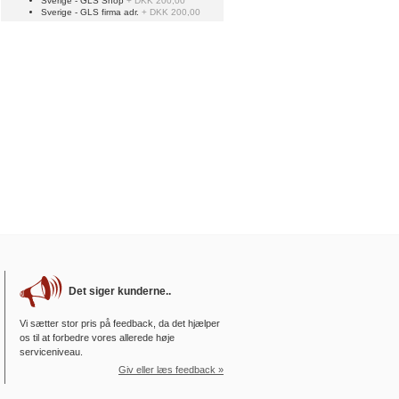
Sverige - GLS Shop
+ DKK 200,00
Sverige - GLS firma adr.
+ DKK 200,00
Det siger kunderne..
Vi sætter stor pris på feedback, da det hjælper
os til at forbedre vores allerede høje
serviceniveau.
Giv eller læs feedback »