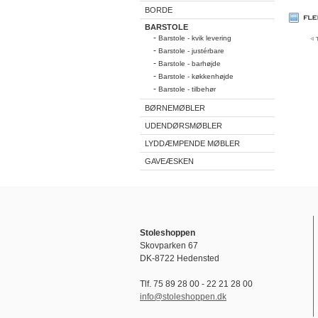
BORDE
BARSTOLE
-
Barstole - kvik levering
-
Barstole - justérbare
-
Barstole - barhøjde
-
Barstole - køkkenhøjde
-
Barstole - tilbehør
BØRNEMØBLER
UDENDØRSMØBLER
LYDDÆMPENDE MØBLER
GAVEÆSKEN
Stoleshoppen
Skovparken 67
DK-8722 Hedensted
Tlf. 75 89 28 00 - 22 21 28 00
info@stoleshoppen.dk