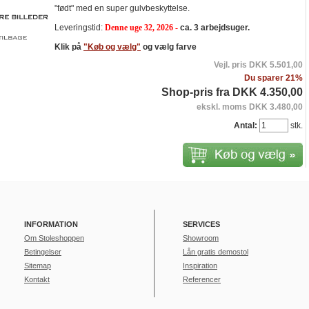
"født" med en super gulvbeskyttelse.
Leveringstid:
Denne uge 32, 2026
-
ca. 3 arbejdsuger.
Klik på
"Køb og vælg"
og vælg farve
Vejl. pris DKK 5.501,00
Du sparer 21%
Shop-pris fra DKK 4.350,00
ekskl. moms DKK 3.480,00
Antal:
stk.
INFORMATION
SERVICES
Om Stoleshoppen
Showroom
Betingelser
Lån gratis demostol
Sitemap
Inspiration
Kontakt
Referencer