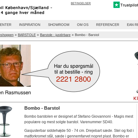
BETINGELSER
ENTER
INSPIRATION
SHOWROOM
OM OS
REFERENCER
EAN R
eshoppen
»
BARSTOLE
»
Barstole - justérbare
»
Bombo - Barstol
Bombo - Barstol
Bombo barstolen er designet af Stefano Giovannoni - Magis mest
populære og mest solgte barstol. Varenummer SD40.
Gasjusterbar siddehøjde 50 - 74 cm. Drejebart sæde. Stel og fod i
matforkromet stål, sæde i gennemfarvet nopret plast. Bombo er