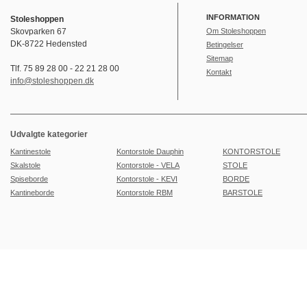
INFORMATION
Stoleshoppen
Skovparken 67
Om Stoleshoppen
DK-8722 Hedensted
Betingelser
Sitemap
Tlf. 75 89 28 00 - 22 21 28 00
Kontakt
info@stoleshoppen.dk
Udvalgte kategorier
Kantinestole
Kontorstole Dauphin
KONTORSTOLE
Skalstole
Kontorstole - VELA
STOLE
Spiseborde
Kontorstole - KEVI
BORDE
Kantineborde
Kontorstole RBM
BARSTOLE