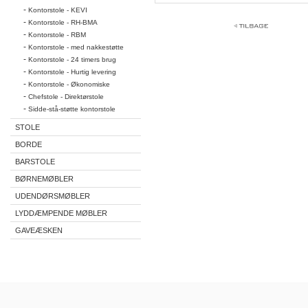
-
Kontorstole - KEVI
-
Kontorstole - RH-BMA
-
Kontorstole - RBM
-
Kontorstole - med nakkestøtte
-
Kontorstole - 24 timers brug
-
Kontorstole - Hurtig levering
-
Kontorstole - Økonomiske
-
Chefstole - Direktørstole
-
Sidde-stå-støtte kontorstole
STOLE
BORDE
BARSTOLE
BØRNEMØBLER
UDENDØRSMØBLER
LYDDÆMPENDE MØBLER
GAVEÆSKEN