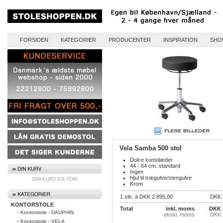
FORSIDEN
KATEGORIER
PRODUCENTER
INSPIRATION
SHO
Vela Samba 500 stol
Dolce kunstlæder
44 - 64 cm. standard
Ingen
Hjul til trægulve/stengulve
DIN KURV ER TOM
Krom
1 stk. á DKK 2.895,00
DKK 
KONTORSTOLE
Total
inkl. moms
DKK 
-
Kontorstole - DAUPHIN
ekskl. moms
DKK 
-
Kontorstole - VELA