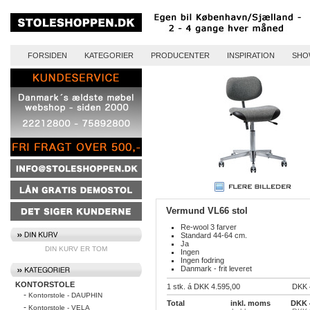
FORSIDEN
KATEGORIER
PRODUCENTER
INSPIRATION
SHO
Vermund VL66 stol
Re-wool 3 farver
Standard 44-64 cm.
Ja
DIN KURV ER TOM
Ingen
Ingen fodring
Danmark - frit leveret
KONTORSTOLE
1 stk. á DKK 4.595,00
DKK 
-
Kontorstole - DAUPHIN
Total
inkl. moms
DKK 
-
Kontorstole - VELA