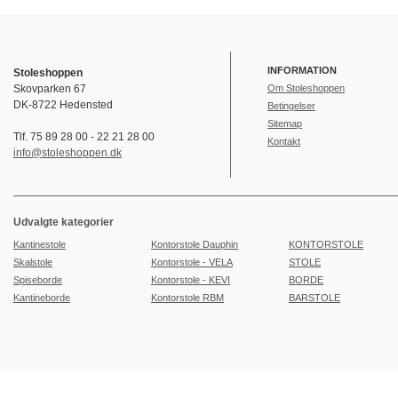
INFORMATION
Stoleshoppen
Skovparken 67
Om Stoleshoppen
DK-8722 Hedensted
Betingelser
Sitemap
Tlf. 75 89 28 00 - 22 21 28 00
Kontakt
info@stoleshoppen.dk
Udvalgte kategorier
Kantinestole
Kontorstole Dauphin
KONTORSTOLE
Skalstole
Kontorstole - VELA
STOLE
Spiseborde
Kontorstole - KEVI
BORDE
Kantineborde
Kontorstole RBM
BARSTOLE