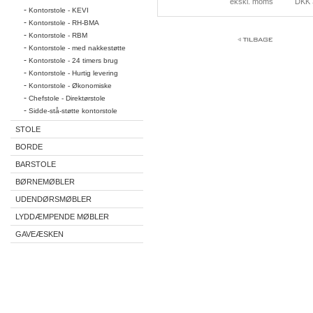
ekskl. moms
DKK 
-
Kontorstole - KEVI
-
Kontorstole - RH-BMA
-
Kontorstole - RBM
-
Kontorstole - med nakkestøtte
-
Kontorstole - 24 timers brug
-
Kontorstole - Hurtig levering
-
Kontorstole - Økonomiske
-
Chefstole - Direktørstole
-
Sidde-stå-støtte kontorstole
STOLE
BORDE
BARSTOLE
BØRNEMØBLER
UDENDØRSMØBLER
LYDDÆMPENDE MØBLER
GAVEÆSKEN