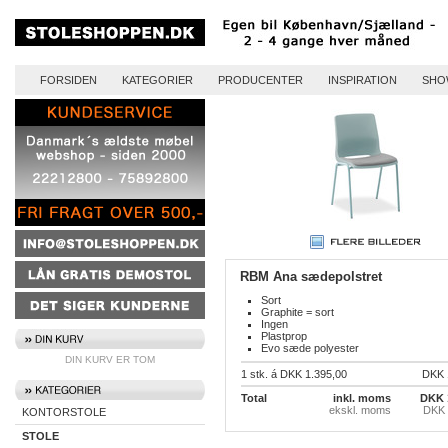
FORSIDEN
KATEGORIER
PRODUCENTER
INSPIRATION
SHO
RBM Ana sædepolstret
Sort
Graphite = sort
Ingen
Plastprop
Evo sæde polyester
DIN KURV ER TOM
1 stk. á DKK 1.395,00
DKK 
Total
inkl. moms
DKK 
ekskl. moms
DKK 
KONTORSTOLE
STOLE