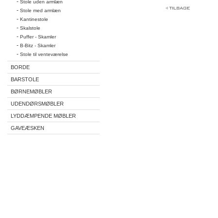
-
Stole uden armlæn
-
Stole med armlæn
-
Kantinestole
-
Skalstole
-
Puffer - Skamler
-
B-Bitz - Skamler
-
Stole til venteværelse
BORDE
BARSTOLE
BØRNEMØBLER
UDENDØRSMØBLER
LYDDÆMPENDE MØBLER
GAVEÆSKEN