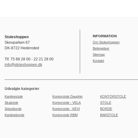
INFORMATION
Stoleshoppen
Skovparken 67
Om Stoleshoppen
DK-8722 Hedensted
Betingelser
Sitemap
Tlf. 75 89 28 00 - 22 21 28 00
Kontakt
info@stoleshoppen.dk
Udvalgte kategorier
Kantinestole
Kontorstole Dauphin
KONTORSTOLE
Skalstole
Kontorstole - VELA
STOLE
Spiseborde
Kontorstole - KEVI
BORDE
Kantineborde
Kontorstole RBM
BARSTOLE